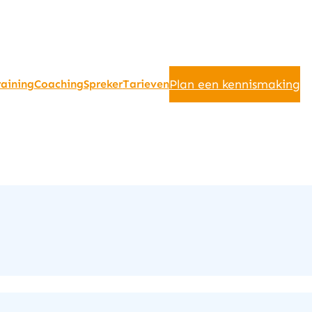
Plan een kennismaking
raining
Coaching
Spreker
Tarieven