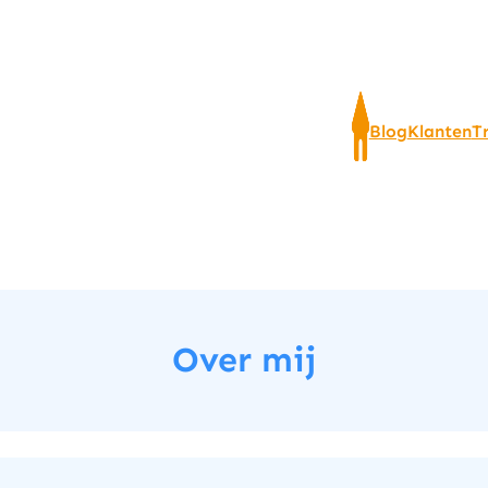
Blog
Klanten
T
Over mij