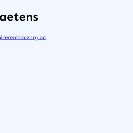
Baetens
icerenindezorg.be
5