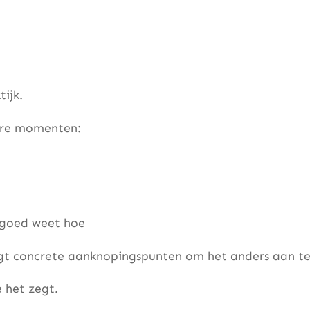
tijk.
are momenten:
t goed weet hoe
ijgt concrete aanknopingspunten om het anders aan t
e het zegt.