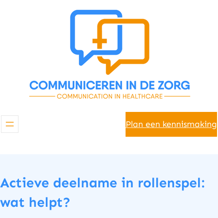
Spring
naar
de
inhoud
Plan een kennismaking
Actieve deelname in rollenspel:
wat helpt?