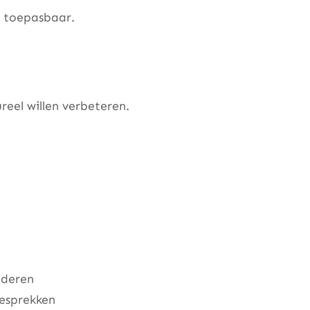
k toepasbaar.
eel willen verbeteren.
nderen
gesprekken