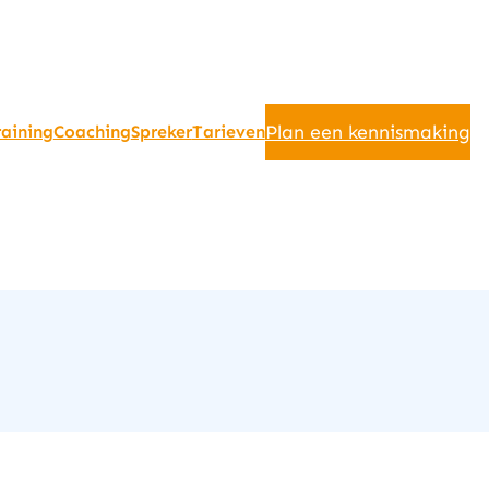
Plan een kennismaking
raining
Coaching
Spreker
Tarieven