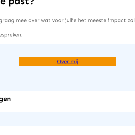
e past?
k graag mee over wat voor jullie het meeste impact za
espreken.
Over mij
ngen